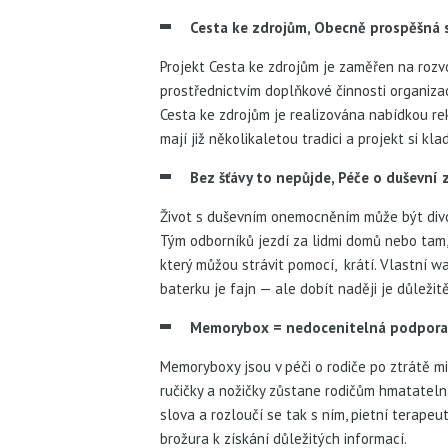
Cesta ke zdrojům, Obecně prospěšná 
Projekt Cesta ke zdrojům je zaměřen na rozv
prostřednictvím doplňkové činnosti organiza
Cesta ke zdrojům je realizována nabídkou re
mají již několikaletou tradici a projekt si kla
Bez šťávy to nepůjde, Péče o duševní zd
Život s duševním onemocněním může být divo
Tým odborníků jezdí za lidmi domů nebo tam, 
který můžou strávit pomocí, krátí. Vlastní wal
baterku je fajn — ale dobít naději je důležitě
Memorybox = nedocenitelná podpora ro
Memoryboxy jsou v péči o rodiče po ztrátě m
ručičky a nožičky zůstane rodičům hmatateln
slova a rozloučí se tak s ním, pietní terape
brožura k získání důležitých informací.