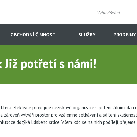
OBCHODNÍ ČINNOST
SLUŽBY
PRODEJNY
 Již potřetí s námi!
 která efektivně propojuje neziskové organizace s potenciálními dárci z
 a zároveň vytváří prostor pro vzájemné setkávání a sdílení zkušenost
luboce dotýká lidského srdce. Všem, kdo se na nich podílejí, přejeme 