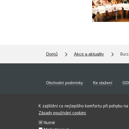
Burza
Domů
Akce a aktuality
Obchodní podmínky
Ke stažení
GD
LinkedIn
Facebook
K zajištění co nejlepšího komfortu při pohybu n
Zásady používání cookies
Nutné