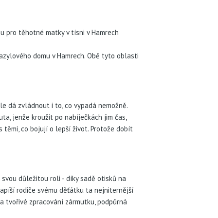
mu pro těhotné matky v tísni v Hamrech
 azylového domu v Hamrech. Obě tyto oblasti
e dá zvládnout i to, co vypadá nemožně.
ta, jenže kroužit po nabíječkách jim čas,
 těmi, co bojují o lepší život. Protože dobít
ou důležitou roli - díky sadě otisků na
píší rodiče svému děťátku ta nejniternější
í a tvořivé zpracování zármutku, podpůrná