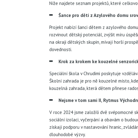
Níže najdete seznam projektů, které celkov
Šance pro děti z Azylového domu srovn
Projekt nabízí šanci dětem z azylového domu
rozvinout dětský potenciál, zvýšit míru úspěš
na okraji dětských skupin, mívají horší pros
dovednosti.
Krok za krokem ke kouzelné senzorick
Speciální škola v Chrudimi poskytuje vzdělá
Školní zahrada je pro ně kouzelné místo, kd
kouzelná zahrada, která dětem přinese rados
Nejsme v tom sami II, Rytmus Východní
V roce 2024 jsme založili dvě svépomocné sku
sociální izolaci, vyčerpání a obavám o budou
získají podporu v nastavování hranic, zvládán
dlouhodobé výzvy.