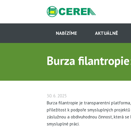
Přejít
k
hlavnímu
obsahu
Hlavní
navigace
NABÍZÍME
AKTUÁLNĚ
-
Dcery
(CS)
Burza filantropie:
30. 6. 2025
Burza filantropie je transparentní platforma,
příležitost k podpoře smysluplných projektů
záslužnou a obdivuhodnou činnost, která se h
smysluplné práci.