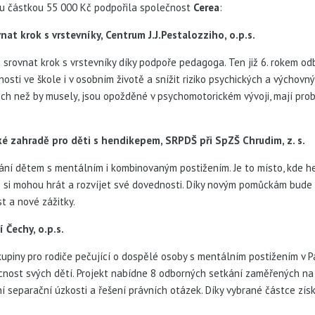
ou částkou 55 000 Kč podpořila společnost
Cerea
:
at krok s vrstevníky, Centrum J.J.Pestalozziho, o.p.s.
 srovnat krok s vrstevníky díky podpoře pedagoga. Ten již 6. rokem 
nosti ve škole i v osobním životě a snížit riziko psychických a výchov
pěch než by musely, jsou opožděné v psychomotorickém vývoji, mají prob
é zahradě pro děti s hendikepem, SRPDŠ při SpZŠ Chrudim, z. s.
vání dětem s mentálním i kombinovaným postižením. Je to místo, kde h
e si mohou hrát a rozvíjet své dovednosti. Díky novým pomůckám bude 
t a nové zážitky.
 Čechy, o.p.s.
piny pro rodiče pečující o dospělé osoby s mentálním postižením v Par
cnost svých dětí. Projekt nabídne 8 odborných setkání zaměřených na p
í separační úzkosti a řešení právních otázek. Díky vybrané částce získ