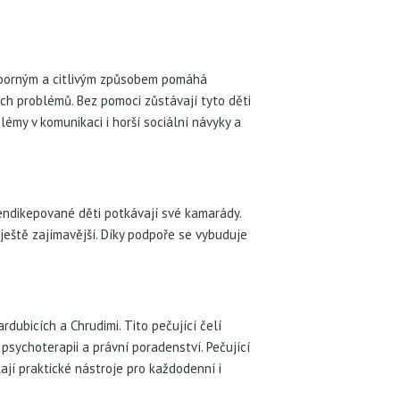
odborným a citlivým způsobem pomáhá
ných problémů. Bez pomoci zůstávají tyto děti
lémy v komunikaci i horší sociální návyky a
endikepované děti potkávají své kamarády.
ještě zajímavější. Díky podpoře se vybuduje
dubicích a Chrudimi. Tito pečující čelí
sychoterapii a právní poradenství. Pečující
ají praktické nástroje pro každodenní i