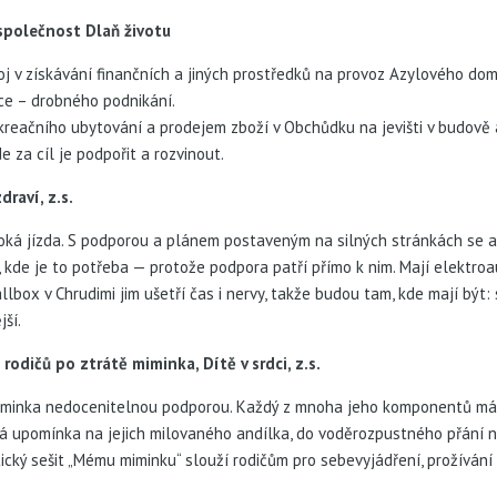
společnost Dlaň životu
oj v získávání finančních a jiných prostředků na provoz Azylového do
ce – drobného podnikání.
kreačního ubytování a prodejem zboží v Obchůdku na jevišti v budově
de za cíl je podpořit a rozvinout.
raví, z.s.
ká jízda. S podporou a plánem postaveným na silných stránkách se al
kde je to potřeba — protože podpora patří přímo k nim. Mají elektroau
lbox v Chrudimi jim ušetří čas i nervy, takže budou tam, kde mají být: s
jší.
dičů po ztrátě miminka, Dítě v srdci, z.s.
iminka nedocenitelnou podporou. Každý z mnoha jeho komponentů má sv
á upomínka na jejich milovaného andílka, do voděrozpustného přání na
utický sešit „Mému miminku“ slouží rodičům pro sebevyjádření, prožíván