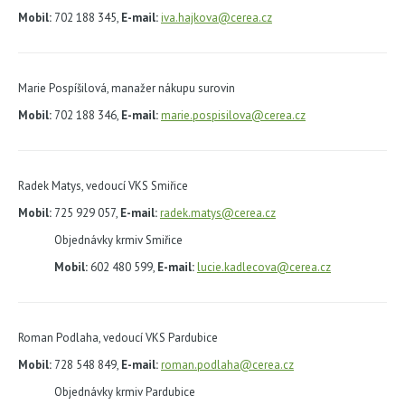
Mobil:
702 188 345,
E-mail:
iva.hajkova@cerea.cz
Marie Pospíšilová, manažer nákupu surovin
Mobil:
702 188 346,
E-mail:
marie.pospisilova@cerea.cz
Radek Matys, vedoucí VKS Smiřice
Mobil:
725 929 057,
E-mail:
radek.matys@cerea.cz
Objednávky krmiv Smiřice
Mobil:
602 480 599,
E-mail:
lucie.kadlecova@cerea.cz
Roman Podlaha, vedoucí VKS Pardubice
Mobil:
728 548 849,
E-mail:
roman.podlaha@cerea.cz
Objednávky krmiv Pardubice