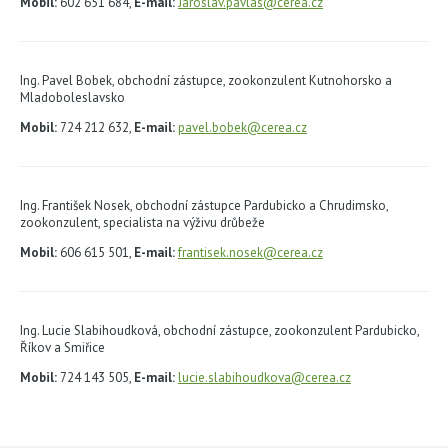
Mobil:
602 651 684,
E-mail:
Jaroslav.pavlas@cerea.cz
Ing. Pavel Bobek, obchodní zástupce, zookonzulent Kutnohorsko a
Mladoboleslavsko
Mobil:
724 212 632,
E-mail:
pavel.bobek@cerea.cz
Ing. František Nosek, obchodní zástupce Pardubicko a Chrudimsko,
zookonzulent, specialista na výživu drůbeže
Mobil:
606 615 501,
E-mail:
frantisek.nosek@cerea.cz
Ing. Lucie Slabihoudková, obchodní zástupce, zookonzulent Pardubicko,
Říkov a Smiřice
Mobil:
724 143 505,
E-mail:
lucie.slabihoudkova@cerea.cz