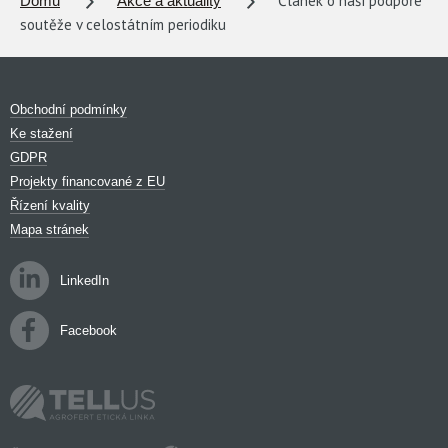
Článek o naší podpoře
Domů
Akce a aktuality
soutěže v celostátním periodiku
KARIÉRA
Obchodní podmínky
KONTAKTY
Ke stažení
GDPR
Projekty financované z EU
Řízení kvality
Mapa stránek
LinkedIn
Facebook