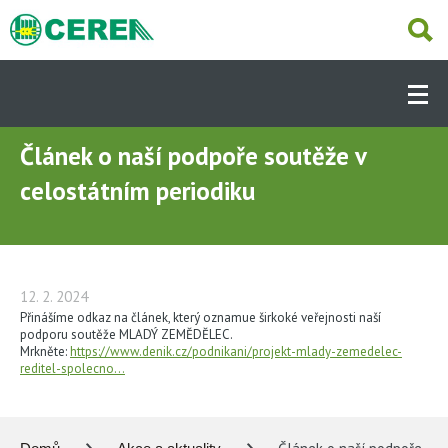
Přejít
k
hlavnímu
Hlavní
obsahu
navigace
-
Dcery
Článek o naší podpoře soutěže v
NABÍZÍME
(CS)
celostátním periodiku
AKTUÁLNĚ
OBCHODNÍ ČINNOST
12. 2. 2024
Přinášíme odkaz na článek, který oznamue širkoké veřejnosti naší
podporu soutěže MLADÝ ZEMĚDĚLEC.
Mrkněte:
https://www.denik.cz/podnikani/projekt-mlady-zemedelec-
SLUŽBY
reditel-spolecno…
PRODEJNY