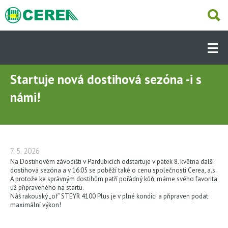
Přejít
k
hlavnímu
Hlavní
obsahu
navigace
-
Dcery
Startuje nová dostihová sezóna -i s
NABÍZÍME
(CS)
námi!
AKTUÁLNĚ
OBCHODNÍ ČINNOST
7. 5. 2026
Na Dostihovém závodišti v Pardubicích odstartuje v pátek 8. května další
dostihová sezóna a v 16:05 se poběží také o cenu společnosti Cerea, a.s.
A protože ke správným dostihům patří pořádný kůň, máme svého favorita
SLUŽBY
už připraveného na startu.
Náš rakouský „oř“ STEYR 4100 Plus je v plné kondici a připraven podat
maximální výkon!
PRODEJNY