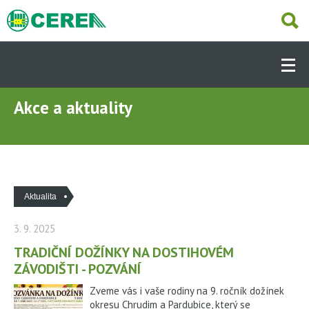
Přejít
k
hlavnímu
Hlavní
obsahu
navigace
-
Dcery
Akce a aktuality
NABÍZÍME
(CS)
AKTUÁLNĚ
Aktualita
OBCHODNÍ ČINNOST
3. 9. 2025
SLUŽBY
TRADIČNÍ DOŽÍNKY NA DOSTIHOVÉM
ZÁVODIŠTI - POZVÁNÍ
Zveme vás i vaše rodiny na 9. ročník dožínek
PRODEJNY
okresu Chrudim a Pardubice, který se