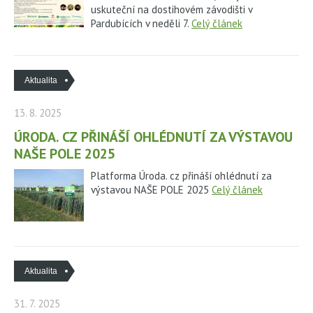
uskuteční na dostihovém závodišti v
Pardubících v neděli 7.
Celý článek
KARIÉRA
KONTAKTY
Aktualita
13. 8. 2025
ÚRODA. CZ PŘINÁŠÍ OHLÉDNUTÍ ZA VÝSTAVOU
NAŠE POLE 2025
Platforma Úroda. cz přináší ohlédnutí za
výstavou NAŠE POLE 2025
Celý článek
Aktualita
31. 7. 2025