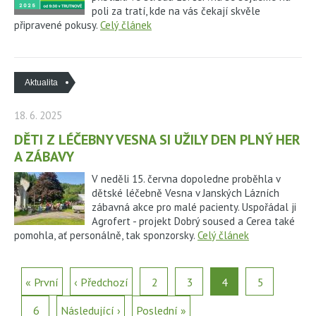
poli za tratí, kde na vás čekají skvěle
připravené pokusy.
Celý článek
Aktualita
18. 6. 2025
DĚTI Z LÉČEBNY VESNA SI UŽILY DEN PLNÝ HER
A ZÁBAVY
V neděli 15. června dopoledne proběhla v
dětské léčebně Vesna v Janských Lázních
zábavná akce pro malé pacienty. Uspořádal ji
Agrofert - projekt Dobrý soused a Cerea také
pomohla, ať personálně, tak sponzorsky.
Celý článek
« První
‹ Předchozí
2
3
4
5
6
Následující ›
Poslední »