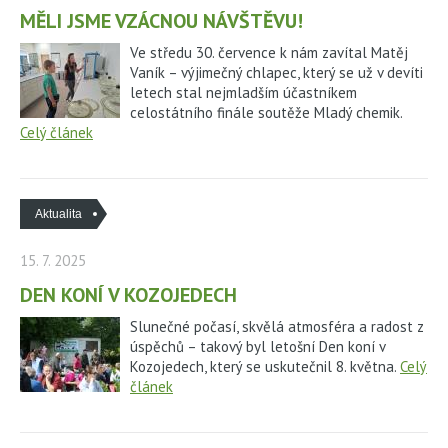
MĚLI JSME VZÁCNOU NÁVŠTĚVU!
Ve středu 30. července k nám zavítal Matěj
Vaník – výjimečný chlapec, který se už v devíti
letech stal nejmladším účastníkem
celostátního finále soutěže Mladý chemik.
Celý článek
Aktualita
15. 7. 2025
DEN KONÍ V KOZOJEDECH
Slunečné počasí, skvělá atmosféra a radost z
úspěchů – takový byl letošní Den koní v
Kozojedech, který se uskutečnil 8. května.
Celý
článek