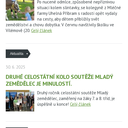
Po nucené odmlce, způsobené nepříznivou
situací kolem slintavky, se kolegyně z Mléčné
farmy Uhelná Příbram s radostí opět vydaly
na cesty, aby dětem přiblížily svět
zemědělství a chovu dobytka. V červnu navštívily školku ve
Vilémově (20.
Celý článek
Aktualita
30. 6. 2025
DRUHÉ CELOSTÁTNÍ KOLO SOUTĚŽE MLADÝ
ZEMĚDĚLEC JE MINULOSTÍ.
Druhý ročník celostátní soutěže Mladý
zemědělec, zaměřený na žáky 7. a 8. tříd, je
úspěšně u konce!
Celý článek