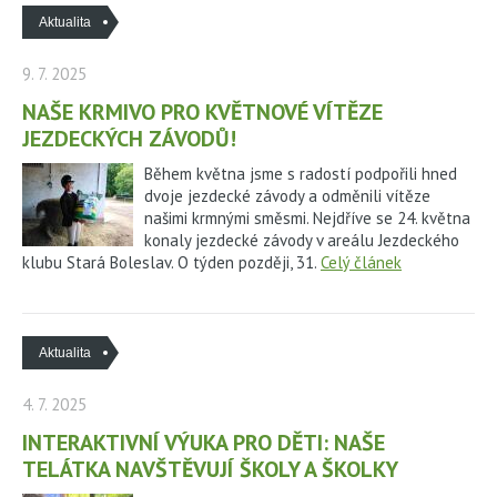
Aktualita
9. 7. 2025
NAŠE KRMIVO PRO KVĚTNOVÉ VÍTĚZE
JEZDECKÝCH ZÁVODŮ!
Během května jsme s radostí podpořili hned
dvoje jezdecké závody a odměnili vítěze
našimi krmnými směsmi. Nejdříve se 24. května
konaly jezdecké závody v areálu Jezdeckého
klubu Stará Boleslav. O týden později, 31.
Celý článek
Aktualita
4. 7. 2025
INTERAKTIVNÍ VÝUKA PRO DĚTI: NAŠE
TELÁTKA NAVŠTĚVUJÍ ŠKOLY A ŠKOLKY