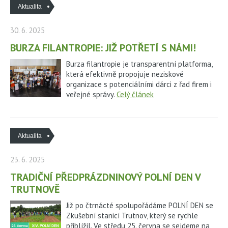
Aktualita
30. 6. 2025
BURZA FILANTROPIE: JIŽ POTŘETÍ S NÁMI!
Burza filantropie je transparentní platforma,
která efektivně propojuje neziskové
organizace s potenciálními dárci z řad firem i
veřejné správy.
Celý článek
Aktualita
23. 6. 2025
TRADIČNÍ PŘEDPRÁZDNINOVÝ POLNÍ DEN V
TRUTNOVĚ
Již po čtrnácté spolupořádáme POLNÍ DEN se
Zkušební stanicí Trutnov, který se rychle
přiblížil. Ve středu 25. června se sejdeme na