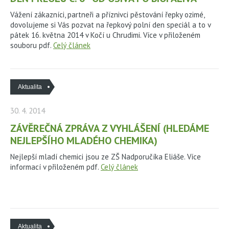
Vážení zákazníci, partneři a příznivci pěstování řepky ozimé,
dovolujeme si Vás pozvat na řepkový polní den speciál a to v
pátek 16. května 2014 v Kočí u Chrudimi. Více v přiloženém
souboru pdf.
Celý článek
Aktualita
30. 4. 2014
ZÁVĚREČNÁ ZPRÁVA Z VYHLÁŠENÍ (HLEDÁME
NEJLEPŠÍHO MLADÉHO CHEMIKA)
Nejlepší mladí chemici jsou ze ZŠ Nadporučíka Eliáše. Více
informací v přiloženém pdf.
Celý článek
Aktualita