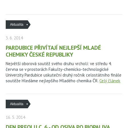
KARIÉRA
Aktualita
KONTAKTY
3. 6. 2014
PARDUBICE PŘIVÍTAJÍ NEJLEPŠÍ MLADÉ
CHEMIKY ČESKÉ REPUBLIKY
Největší oborová soutěž svého druhu vrcholí: ve středu 4.
června se v prostorách Fakulty-chemicko-technologické
Univerzity Pardubice uskuteční druhý ročník celostátního finále
soutěže Hledáme nejlepšího Mladého chemika ČR.
Celý článek
Aktualita
16. 5. 2014
DEN PREOLU C. 6 - OD OSIVA PO BIOPALIVA