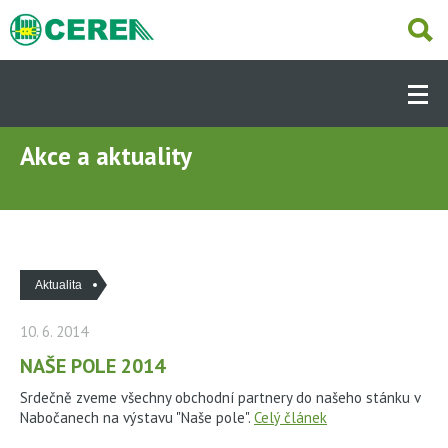
Přejít
k
hlavnímu
Hlavní
obsahu
navigace
-
Dcery
Akce a aktuality
NABÍZÍME
(CS)
AKTUÁLNĚ
Aktualita
OBCHODNÍ ČINNOST
10. 6. 2014
SLUŽBY
NAŠE POLE 2014
Srdečně zveme všechny obchodní partnery do našeho stánku v
Nabočanech na výstavu "Naše pole".
Celý článek
PRODEJNY