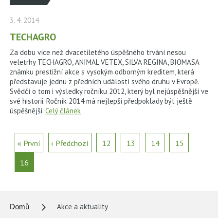
3. 4. 2014
TECHAGRO
Za dobu více než dvacetiletého úspěšného trvání nesou
veletrhy TECHAGRO, ANIMAL VETEX, SILVA REGINA, BIOMASA
známku prestižní akce s vysokým odborným kreditem, která
představuje jednu z předních událostí svého druhu v Evropě.
Svědčí o tom i výsledky ročníku 2012, který byl nejúspěšnější ve
své historii. Ročník 2014 má nejlepší předpoklady být ještě
úspěšnější.
Celý článek
« První
‹ Předchozí
12
13
14
15
16
Akce a aktuality
Domů